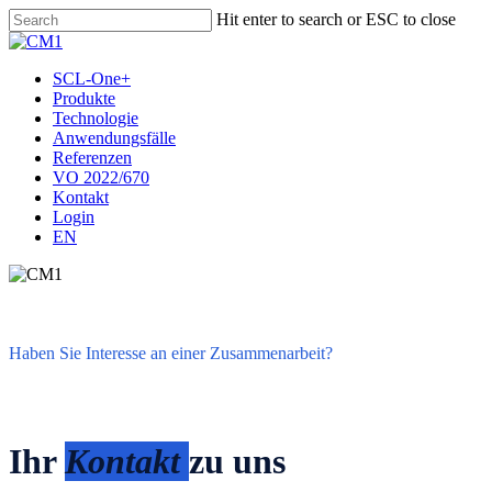
Skip
Hit enter to search or ESC to close
to
Close
main
Search
content
Menu
SCL-One+
Produkte
Technologie
Anwendungsfälle
Referenzen
VO 2022/670
Kontakt
Login
EN
Haben Sie Interesse an einer Zusammenarbeit?
Ihr
Kontakt
zu uns