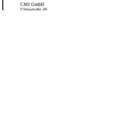
CM1 GmbH
Urlasstraße 40
91207 Lauf an der Pegnitz
Kontakt
+49 (0) 9123 182 3817
info@cm-one.de
Menü
Start
SCL-One+
Technologie
Anwendungsfälle
VO 2022/670