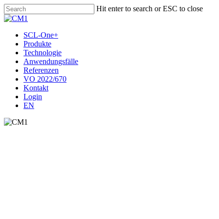
Skip
Hit enter to search or ESC to close
to
Close
main
Search
content
Menu
SCL-One+
Produkte
Technologie
Anwendungsfälle
Referenzen
VO 2022/670
Kontakt
Login
EN