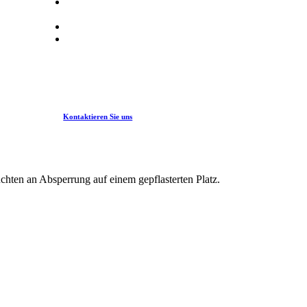
Echtzeit-Transparenz über Position,
Bewegung, Energiezustand
Weniger Rückfragen & Abstimmungsaufwand
AdHoc & Tagesbaustellen automatisch
abbilden
Kontaktieren Sie uns