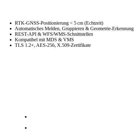
RTK-GNSS-Positionierung < 5 cm (Echtzeit)
Automatisches Melden, Gruppieren & Geometrie-Erkennung
REST-API & WFS/WMS-Schnittstellen
Kompatibel mit MDS & VMS
TLS 1.2+, AES-256, X.509-Zertifikate
Schnelle Inbetriebnahme durch
vorkonfigurierte Standard-Hardware
Einfaches Einhalten gesetzlicher
Anforderungen